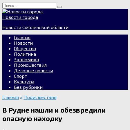
Перейти
Search
к
for:
содержанию
Новости города
Новости Смоленской области
Главная
Новости
Общество
Политика
Экономика
Происшествия
Деловые новости
Спорт
Культура
Без рубрики
Главная
»
Происшествия
В Рудне нашли и обезвредили
опасную находку