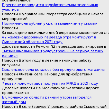
В регионе проводится аэрофотосъемка земельных
участков
Новости В управлении Росреестра сообщили о начале
мероприятий
Полмиллиона рублей украли мошенники у смолян
Новости
За последние несколько дней жертвами мошенников ста
42 железнодорожных переезда отремонтируют в
Смоленской области в 2021 году
Деловые новости Ремонт 42 переездов запланирован в
Тысячи школьников трудоустроены на период летних
каникул
Новости В этом году в летние каникулы работу
получили
Смоленское село осталось без продуктового магазина
Новости Жители села Паново для приобретения
продуктов
7 новых локомотивов поступят на МЖД в 2021 году
Деловые новости На Московской железной дороге
продолжается
В Смоленской области ранним утром загорелся
частный дом
Новости В селе Заречье Угранского района Смоленской