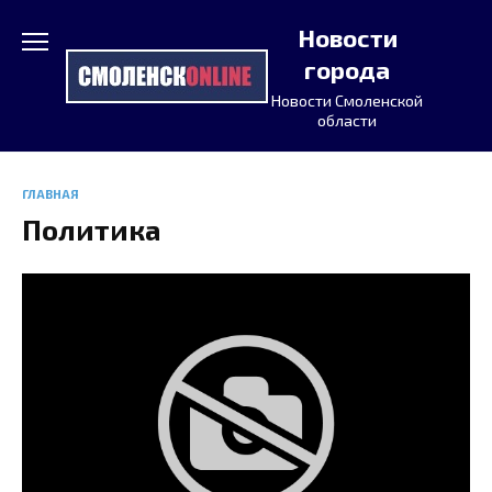
Перейти
Новости
к
содержанию
города
Новости Смоленской
области
ГЛАВНАЯ
Политика