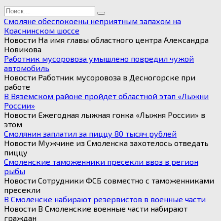
Search
for:
Смоляне обеспокоены неприятным запахом на
Краснинском шоссе
Новости На имя главы областного центра Александра
Новикова
Работник мусоровоза умышлено повредил чужой
автомобиль
Новости Работник мусоровоза в Десногорске при
работе
В Вяземском районе пройдет областной этап «Лыжни
России»
Новости Ежегодная лыжная гонка «Лыжня России» в
этом
Смолянин заплатил за пиццу 80 тысяч рублей
Новости Мужчине из Смоленска захотелось отведать
пиццу
Смоленские таможенники пресекли ввоз в регион
рыбы
Новости Сотрудники ФСБ совместно с таможенниками
пресекли
В Смоленске набирают резервистов в военные части
Новости В Смоленские военные части набирают
граждан