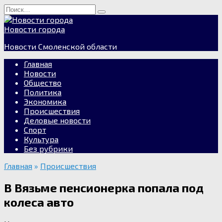
Перейти
Search
к
for:
содержанию
Новости города
Новости Смоленской области
Главная
Новости
Общество
Политика
Экономика
Происшествия
Деловые новости
Спорт
Культура
Без рубрики
Главная
»
Происшествия
В Вязьме пенсионерка попала под
колеса авто