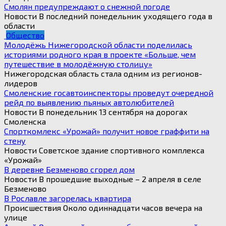
Смолян предупреждают о снежной погоде
Новости В последний понедельник уходящего года в
области
Общество
Молодёжь Нижегородской области поделилась
историями родного края в проекте «Больше, чем
путешествие в молодёжную столицу»
Нижегородская область стала одним из регионов-
лидеров
Смоленские госавтоинспекторы проведут очередной
рейд по выявлению пьяных автолюбителей
Новости В понедельник 13 сентября на дорогах
Смоленска
Спорткомлекс «Урожай» получит новое граффити на
стену
Новости Советское здание спортивного комплекса
«Урожай»
В деревне Безменово сгорел дом
Новости В прошедшие выходные – 2 апреля в селе
Безменово
В Рославле загорелась квартира
Происшествия Около одиннадцати часов вечера на
улице