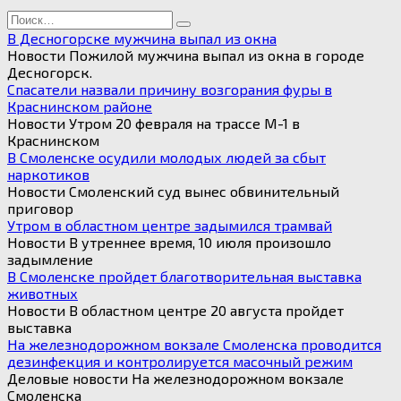
Search
for:
В Десногорске мужчина выпал из окна
Новости Пожилой мужчина выпал из окна в городе
Десногорск.
Спасатели назвали причину возгорания фуры в
Краснинском районе
Новости Утром 20 февраля на трассе М-1 в
Краснинском
В Смоленске осудили молодых людей за сбыт
наркотиков
Новости Смоленский суд вынес обвинительный
приговор
Утром в областном центре задымился трамвай
Новости В утреннее время, 10 июля произошло
задымление
В Смоленске пройдет благотворительная выставка
животных
Новости В областном центре 20 августа пройдет
выставка
На железнодорожном вокзале Смоленска проводится
дезинфекция и контролируется масочный режим
Деловые новости На железнодорожном вокзале
Смоленска