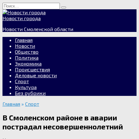
Перейти
Search
к
for:
содержанию
Новости города
Новости Смоленской области
Главная
Новости
Общество
Политика
Экономика
Происшествия
Деловые новости
Спорт
Культура
Без рубрики
Главная
»
Спорт
В Смоленском районе в аварии
пострадал несовершеннолетний