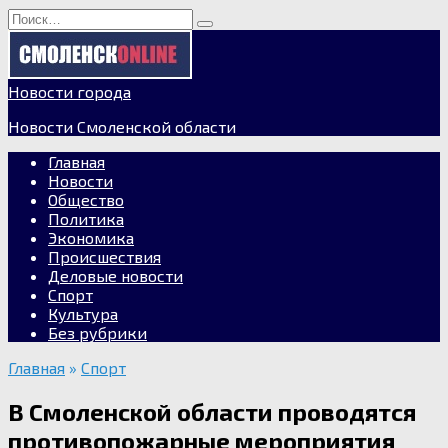
Перейти
Search
к
for:
содержанию
Новости города
Новости Смоленской области
Главная
Новости
Общество
Политика
Экономика
Происшествия
Деловые новости
Спорт
Культура
Без рубрики
Главная
»
Спорт
В Смоленской области проводятся
противопожарные мероприятия