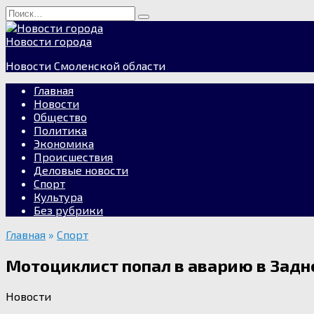
Перейти
Search
к
for:
содержанию
Новости города
Новости Смоленской области
Главная
Новости
Общество
Политика
Экономика
Происшествия
Деловые новости
Спорт
Культура
Без рубрики
Главная
»
Спорт
Мотоциклист попал в аварию в Зад
Новости