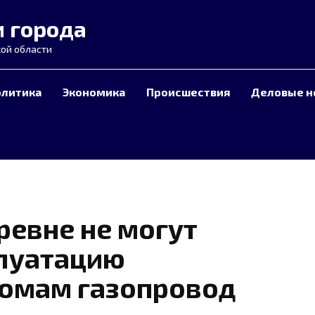
и города
ой области
олитика
Экономика
Происшествия
Деловые н
ревне не могут
плуатацию
домам газопровод