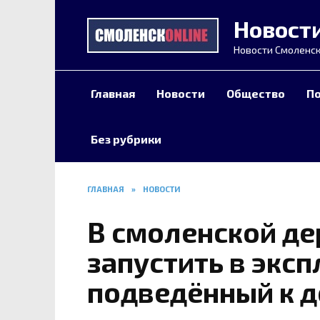
Перейти
Новост
к
содержанию
Новости Смоленск
Главная
Новости
Общество
П
Без рубрики
ГЛАВНАЯ
»
НОВОСТИ
В смоленской де
запустить в экс
подведённый к 