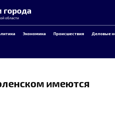
и города
ой области
олитика
Экономика
Происшествия
Деловые н
моленском имеются