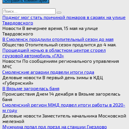
Search
for:
Поджог мог стать причиной пожаров в сараях на улице
Твардовского
Новости В вечернее время, 15 мая на улице
Твардовского
В Смоленск продлили отопительный сезон до мая
Общество Отопительный сезон продлится до 4 мая.
Прошедшей ночью в областном центре сгорел
грузовой автомобиль «ГАЗ»
Новости По сообщениям регионального управления
МЧС
Смоленские аграрии подвели итоги года
Деловые новости В первый день зимы в КДЦ
«Губернский»
В Вязьме загорелась баня
Происшествия Днем 14 декабря в Вязьме загорелась
баня
Смоленский регион МЖД подвел итоги работы в 2020-
м году
Деловые новости Заместитель начальника Московской
железной
Мужчина попал под поезд на станции Гнездово