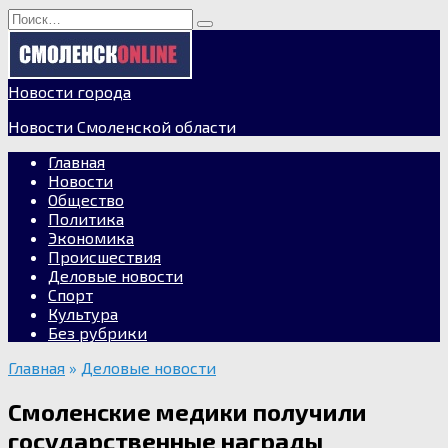
Перейти
Search
к
for:
содержанию
Новости города
Новости Смоленской области
Главная
Новости
Общество
Политика
Экономика
Происшествия
Деловые новости
Спорт
Культура
Без рубрики
Главная
»
Деловые новости
Смоленские медики получили
государственные награды