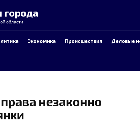
и города
ой области
олитика
Экономика
Происшествия
Деловые н
 права незаконно
янки