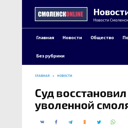
Перейти
Новост
к
содержанию
Новости Смоленск
Главная
Новости
Общество
П
Без рубрики
ГЛАВНАЯ
»
НОВОСТИ
Суд восстановил
уволенной смол