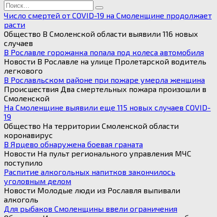
Search
for:
Число смертей от COVID-19 на Смоленщине продолжает
расти
Общество В Смоленской области выявили 116 новых
случаев
В Рославле горожанка попала под колеса автомобиля
Новости В Рославле на улице Пролетарской водитель
легкового
В Рославльском районе при пожаре умерла женщина
Происшествия Два смертельных пожара произошли в
Смоленской
На Смоленщине выявили еще 115 новых случаев COVID-
19
Общество На территории Смоленской области
коронавирус
В Ярцево обнаружена боевая граната
Новости На пульт регионального управления МЧС
поступило
Распитие алкогольных напитков закончилось
уголовным делом
Новости Молодые люди из Рославля выпивали
алкоголь
Для рыбаков Смоленщины ввели ограничения