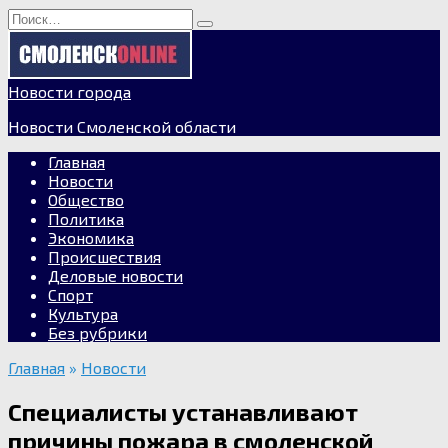
Перейти
Search
к
for:
содержанию
Новости города
Новости Смоленской области
Главная
Новости
Общество
Политика
Экономика
Происшествия
Деловые новости
Спорт
Культура
Без рубрики
Главная
»
Новости
Специалисты устанавливают
причины пожара в смоленской