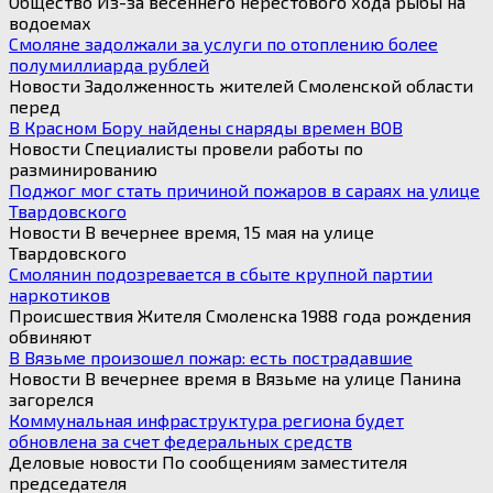
Общество Из-за весеннего нерестового хода рыбы на
водоемах
Смоляне задолжали за услуги по отоплению более
полумиллиарда рублей
Новости Задолженность жителей Смоленской области
перед
В Красном Бору найдены снаряды времен ВОВ
Новости Специалисты провели работы по
разминированию
Поджог мог стать причиной пожаров в сараях на улице
Твардовского
Новости В вечернее время, 15 мая на улице
Твардовского
Смолянин подозревается в сбыте крупной партии
наркотиков
Происшествия Жителя Смоленска 1988 года рождения
обвиняют
В Вязьме произошел пожар: есть пострадавшие
Новости В вечернее время в Вязьме на улице Панина
загорелся
Коммунальная инфраструктура региона будет
обновлена за счет федеральных средств
Деловые новости По сообщениям заместителя
председателя