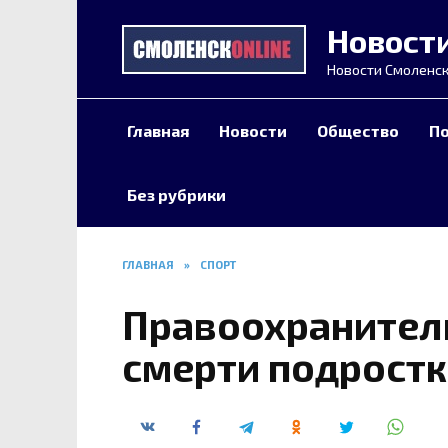
Перейти
Новост
к
содержанию
Новости Смоленск
Главная
Новости
Общество
П
Без рубрики
ГЛАВНАЯ
»
СПОРТ
Правоохранител
смерти подростк