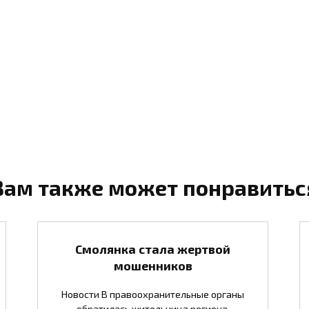
Вам также может понравитьс
Смолянка стала жертвой
мошенников
Новости В правоохранительные органы
обратилась жительница региона.