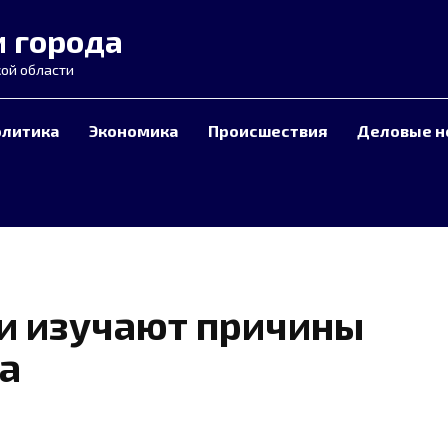
и города
ой области
олитика
Экономика
Происшествия
Деловые н
и изучают причины
а