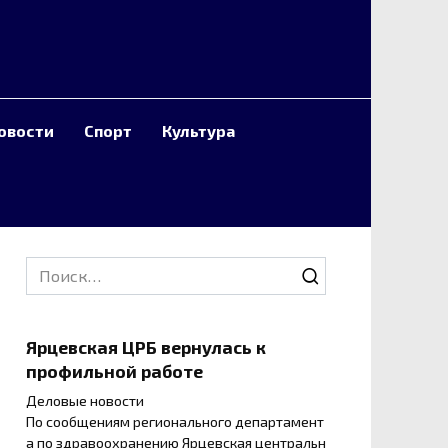
овости
Спорт
Культура
Search
for:
Ярцевская ЦРБ вернулась к
профильной работе
Деловые новости
По сообщениям регионального департамент
а по здравоохранению Ярцевская центральн