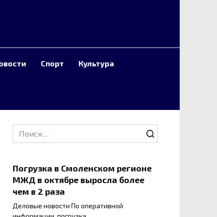
овости
Спорт
Культура
Search
for:
Погрузка в Смоленском регионе
МЖД в октябре выросла более
чем в 2 раза
Деловые новости По оперативной
информации, погрузка