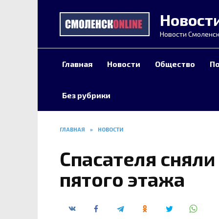
Перейти
Новост
к
содержанию
Новости Смоленск
Главная
Новости
Общество
П
Без рубрики
ГЛАВНАЯ
»
НОВОСТИ
Спасателя сняли 
пятого этажа