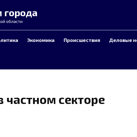
и города
ой области
олитика
Экономика
Происшествия
Деловые н
в частном секторе