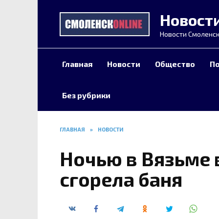
Перейти
Новост
к
содержанию
Новости Смоленск
Главная
Новости
Общество
П
Без рубрики
ГЛАВНАЯ
»
НОВОСТИ
Ночью в Вязьме 
сгорела баня