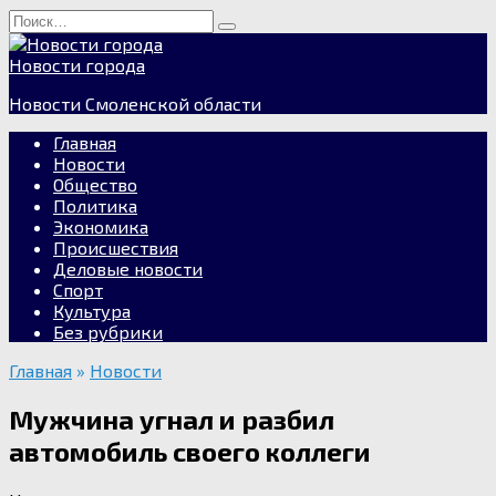
Перейти
Search
к
for:
содержанию
Новости города
Новости Смоленской области
Главная
Новости
Общество
Политика
Экономика
Происшествия
Деловые новости
Спорт
Культура
Без рубрики
Главная
»
Новости
Мужчина угнал и разбил
автомобиль своего коллеги