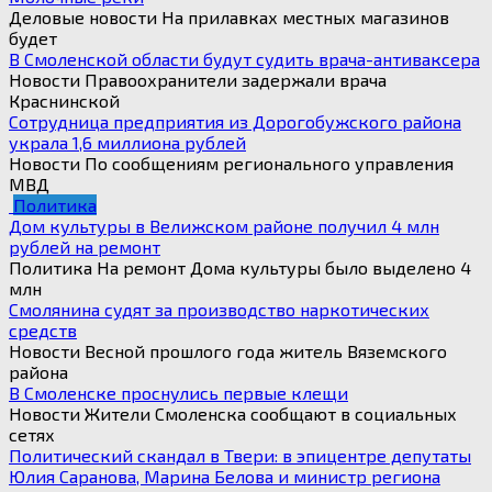
Деловые новости На прилавках местных магазинов
будет
В Смоленской области будут судить врача-антиваксера
Новости Правоохранители задержали врача
Краснинской
Сотрудница предприятия из Дорогобужского района
украла 1,6 миллиона рублей
Новости По сообщениям регионального управления
МВД
Политика
Дом культуры в Велижском районе получил 4 млн
рублей на ремонт
Политика На ремонт Дома культуры было выделено 4
млн
Смолянина судят за производство наркотических
средств
Новости Весной прошлого года житель Вяземского
района
В Смоленске проснулись первые клещи
Новости Жители Смоленска сообщают в социальных
сетях
Политический скандал в Твери: в эпицентре депутаты
Юлия Саранова, Марина Белова и министр региона