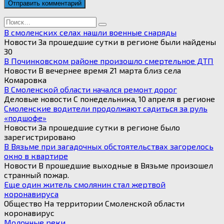
Search
for:
В смоленских селах нашли военные снаряды
Новости За прошедшие сутки в регионе были найдены
30
В Починковском районе произошло смертельное ДТП
Новости В вечернее время 21 марта близ села
Комаровка
В Смоленской области начался ремонт дорог
Деловые новости С понедельника, 10 апреля в регионе
Смоленские водители продолжают садиться за руль
«подшофе»
Новости За прошедшие сутки в регионе было
зарегистрировано
В Вязьме при загадочных обстоятельствах загорелось
окно в квартире
Новости В прошедшие выходные в Вязьме произошел
странный пожар.
Еще один житель смолянин стал жертвой
коронавируса
Общество На территории Смоленской области
коронавирус
Молочные реки