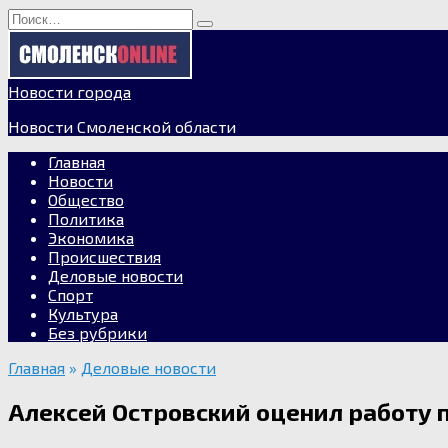
Перейти
Search
к
for:
содержанию
Новости города
Новости Смоленской области
Главная
Новости
Общество
Политика
Экономика
Происшествия
Деловые новости
Спорт
Культура
Без рубрики
Главная
»
Деловые новости
Алексей Островский оценил работу 