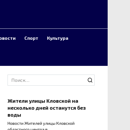
овости
Спорт
Культура
Search
for:
Жители улицы Кловской на
несколько дней останутся без
воды
Новости Жителей улицы Кловской
областного центра в