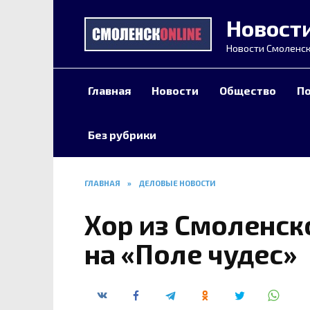
Перейти
Новост
к
содержанию
Новости Смоленск
Главная
Новости
Общество
П
Без рубрики
ГЛАВНАЯ
»
ДЕЛОВЫЕ НОВОСТИ
Хор из Смоленск
на «Поле чудес»