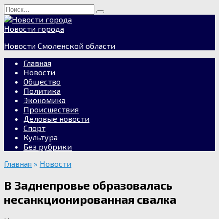
Перейти
Search
к
for:
содержанию
Новости города
Новости Смоленской области
Главная
Новости
Общество
Политика
Экономика
Происшествия
Деловые новости
Спорт
Культура
Без рубрики
Главная
»
Новости
В Заднепровье образовалась
несанкционированная свалка