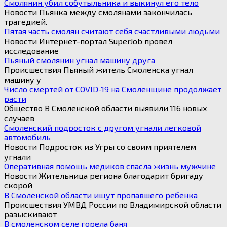
for:
Смолянин убил собутыльника и выкинул его тело
Новости Пьянка между смолянами закончилась
трагедией.
Пятая часть смолян считают себя счастливыми людьми
Новости Интернет-портал SuperJob провел
исследование
Пьяный смолянин угнал машину друга
Происшествия Пьяный житель Смоленска угнал
машину у
Число смертей от COVID-19 на Смоленщине продолжает
расти
Общество В Смоленской области выявили 116 новых
случаев
Смоленский подросток с другом угнали легковой
автомобиль
Новости Подросток из Угры со своим приятелем
угнали
Оперативная помощь медиков спасла жизнь мужчине
Новости Жительница региона благодарит бригаду
скорой
В Смоленской области ищут пропавшего ребенка
Происшествия УМВД России по Владимирской области
разыскивают
В смоленском селе горела баня