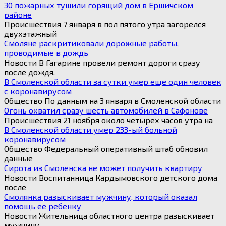
for:
30 пожарных тушили горящий дом в Ершичском
районе
Происшествия 7 января в пол пятого утра загорелся
двухэтажный
Смоляне раскритиковали дорожные работы,
проводимые в дождь
Новости В Гагарине провели ремонт дороги сразу
после дождя.
В Смоленской области за сутки умер еще один человек
с коронавирусом
Общество По данным на 3 января в Смоленской области
Огонь охватил сразу шесть автомобилей в Сафонове
Происшествия 21 ноября около четырех часов утра на
В Смоленской области умер 233-ый больной
коронавирусом
Общество Федеральный оперативный штаб обновил
данные
Сирота из Смоленска не может получить квартиру
Новости Воспитанница Кардымовского детского дома
после
Смолянка разыскивает мужчину, который оказал
помощь ее ребенку
Новости Жительница областного центра разыскивает
мужчину