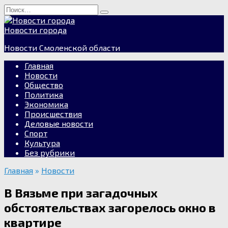
Перейти
Search
к
for:
содержанию
Новости города
Новости Смоленской области
Главная
Новости
Общество
Политика
Экономика
Происшествия
Деловые новости
Спорт
Культура
Без рубрики
Главная
»
Новости
В Вязьме при загадочных
обстоятельствах загорелось окно в
квартире