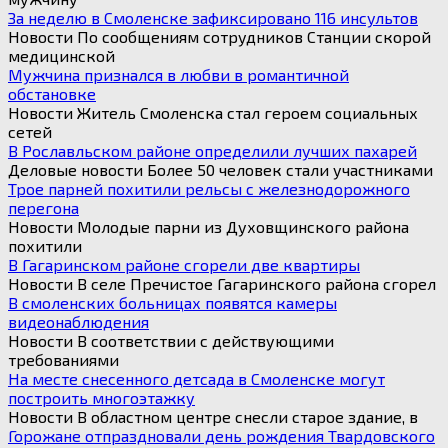
За неделю в Смоленске зафиксировано 116 инсультов
Новости По сообщениям сотрудников Станции скорой
медицинской
Мужчина признался в любви в романтичной
обстановке
Новости Житель Смоленска стал героем социальных
сетей
В Рославльском районе определили лучших пахарей
Деловые новости Более 50 человек стали участниками
Трое парней похитили рельсы с железнодорожного
перегона
Новости Молодые парни из Духовщинского района
похитили
В Гагаринском районе сгорели две квартиры
Новости В селе Пречистое Гагаринского района сгорел
В смоленских больницах появятся камеры
видеонаблюдения
Новости В соответствии с действующими
требованиями
На месте снесенного детсада в Смоленске могут
построить многоэтажку
Новости В областном центре снесли старое здание, в
Горожане отпраздновали день рождения Твардовского