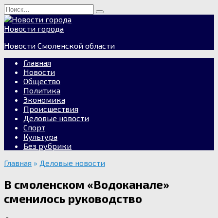
Перейти
Search
к
for:
содержанию
Новости города
Новости Смоленской области
Главная
Новости
Общество
Политика
Экономика
Происшествия
Деловые новости
Спорт
Культура
Без рубрики
Главная
»
Деловые новости
В смоленском «Водоканале»
сменилось руководство