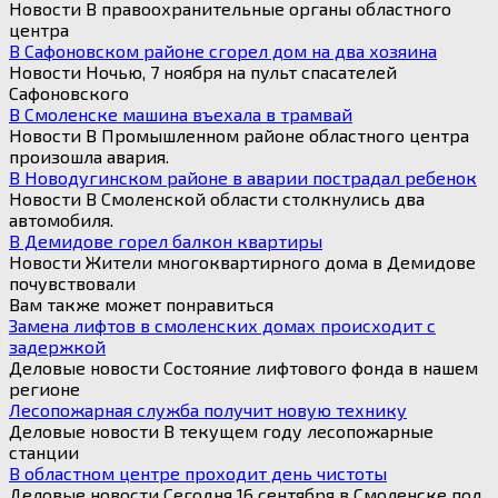
Новости В правоохранительные органы областного
центра
В Сафоновском районе сгорел дом на два хозяина
Новости Ночью, 7 ноября на пульт спасателей
Сафоновского
В Смоленске машина въехала в трамвай
Новости В Промышленном районе областного центра
произошла авария.
В Новодугинском районе в аварии пострадал ребенок
Новости В Смоленской области столкнулись два
автомобиля.
В Демидове горел балкон квартиры
Новости Жители многоквартирного дома в Демидове
почувствовали
Вам также может понравиться
Замена лифтов в смоленских домах происходит с
задержкой
Деловые новости Состояние лифтового фонда в нашем
регионе
Лесопожарная служба получит новую технику
Деловые новости В текущем году лесопожарные
станции
В областном центре проходит день чистоты
Деловые новости Сегодня 16 сентября в Смоленске под