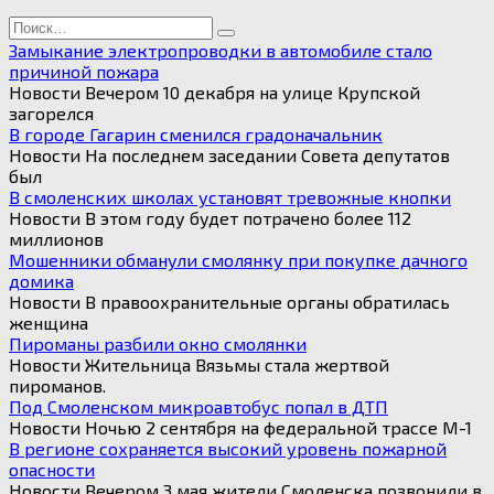
Search
for:
Замыкание электропроводки в автомобиле стало
причиной пожара
Новости Вечером 10 декабря на улице Крупской
загорелся
В городе Гагарин сменился градоначальник
Новости На последнем заседании Совета депутатов
был
В смоленских школах установят тревожные кнопки
Новости В этом году будет потрачено более 112
миллионов
Мошенники обманули смолянку при покупке дачного
домика
Новости В правоохранительные органы обратилась
женщина
Пироманы разбили окно смолянки
Новости Жительница Вязьмы стала жертвой
пироманов.
Под Смоленском микроавтобус попал в ДТП
Новости Ночью 2 сентября на федеральной трассе М-1
В регионе сохраняется высокий уровень пожарной
опасности
Новости Вечером 3 мая жители Смоленска позвонили в