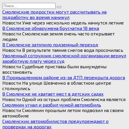
Search
for:
Смоленские подростки могут рассчитывать на
подработку во время каникул
Новости Уже через несколько недель начнутся летние
В Смоленске обнаружена брусчатка 18 века
Новости Смоленская земля очень часто открывает
людям
В Смоленске затопило подземный переход
Новости В результате таяния снегов вода просочилась
Уволенный сотрудник смоленской организации вернул
заработную плату через суд
Новости Судебные приставы были вынуждены
восстановить
В Промышленном районе из-за ДТП перекрыта дорога
Новости На улице Шевченко в областном центре
столкнулись
В Смоленске не хватает мест в детских садах
Новости Одной из острых проблем Смоленска является
Смолянин угнал и разбил чужой автомобиль
Новости Смолянин прошлым летом подвозил на своем
автомобиле
Смоленских автомобилистов предупреждают о
проверках на дорогах