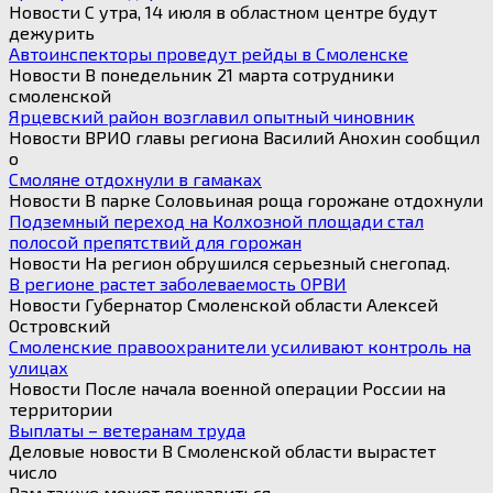
Новости С утра, 14 июля в областном центре будут
дежурить
Автоинспекторы проведут рейды в Смоленске
Новости В понедельник 21 марта сотрудники
смоленской
Ярцевский район возглавил опытный чиновник
Новости ВРИО главы региона Василий Анохин сообщил
о
Смоляне отдохнули в гамаках
Новости В парке Соловьиная роща горожане отдохнули
Подземный переход на Колхозной площади стал
полосой препятствий для горожан
Новости На регион обрушился серьезный снегопад.
В регионе растет заболеваемость ОРВИ
Новости Губернатор Смоленской области Алексей
Островский
Смоленские правоохранители усиливают контроль на
улицах
Новости После начала военной операции России на
территории
Выплаты – ветеранам труда
Деловые новости В Смоленской области вырастет
число
Вам также может понравиться