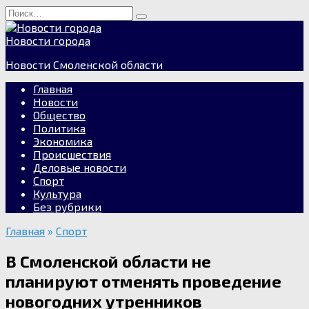
Перейти
Search
к
for:
содержанию
Новости города
Новости Смоленской области
Главная
Новости
Общество
Политика
Экономика
Происшествия
Деловые новости
Спорт
Культура
Без рубрики
Главная
»
Спорт
В Смоленской области не
планируют отменять проведение
новогодних утренников