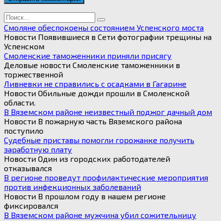
Search
for:
Смоляне обеспокоены состоянием Успенского моста
Новости Появившиеся в Сети фотографии трещины на
Успенском
Смоленские таможенники приняли присягу
Деловые новости Смоленские таможенники в
торжественной
Ливневки не справились с осадками в Гагарине
Новости Обильные дожди прошли в Смоленской
области.
В Вяземском районе неизвестный поджог дачный дом
Новости В пожарную часть Вяземского района
поступило
Судебные приставы помогли горожанке получить
заработную плату
Новости Один из городских работодателей
отказывался
В регионе проведут профилактические мероприятия
против инфекционных заболеваний
Новости В прошлом году в нашем регионе
фиксировался
В Вяземском районе мужчина убил сожительницу