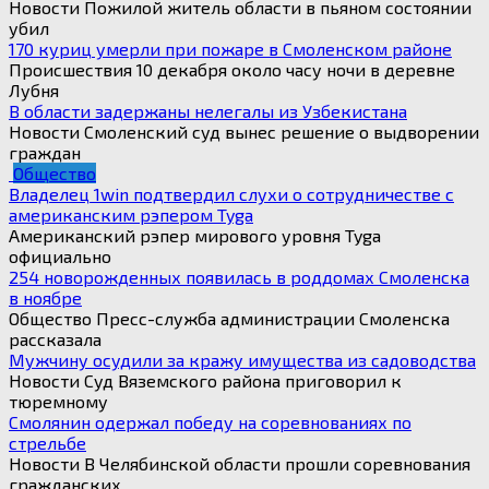
Новости Пожилой житель области в пьяном состоянии
убил
170 куриц умерли при пожаре в Смоленском районе
Происшествия 10 декабря около часу ночи в деревне
Лубня
В области задержаны нелегалы из Узбекистана
Новости Смоленский суд вынес решение о выдворении
граждан
Общество
Владелец 1win подтвердил слухи о сотрудничестве с
американским рэпером Tyga
Американский рэпер мирового уровня Tyga
официально
254 новорожденных появилась в роддомах Смоленска
в ноябре
Общество Пресс-служба администрации Смоленска
рассказала
Мужчину осудили за кражу имущества из садоводства
Новости Суд Вяземского района приговорил к
тюремному
Смолянин одержал победу на соревнованиях по
стрельбе
Новости В Челябинской области прошли соревнования
гражданских