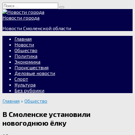
Перейти
Search
к
for:
содержанию
Новости города
Новости Смоленской области
Главная
Новости
Общество
Политика
Экономика
Происшествия
Деловые новости
Спорт
Культура
Без рубрики
Главная
»
Общество
В Смоленске установили
новогоднюю ёлку