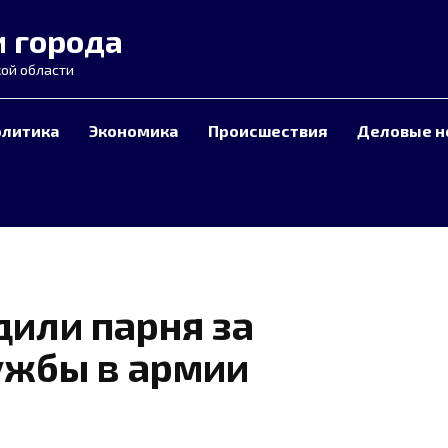
и города
ой области
олитика
Экономика
Происшествия
Деловые н
дили парня за
ужбы в армии