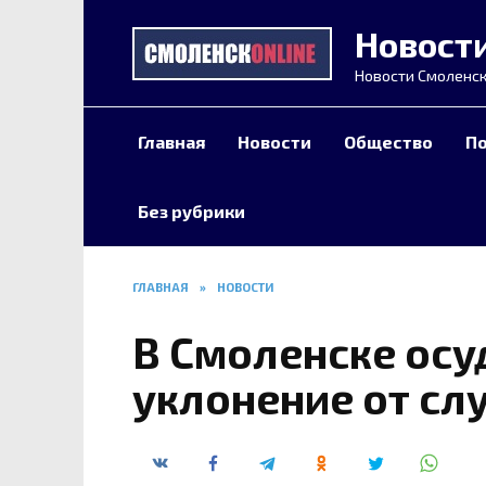
Перейти
Новост
к
содержанию
Новости Смоленск
Главная
Новости
Общество
П
Без рубрики
ГЛАВНАЯ
»
НОВОСТИ
В Смоленске осу
уклонение от сл