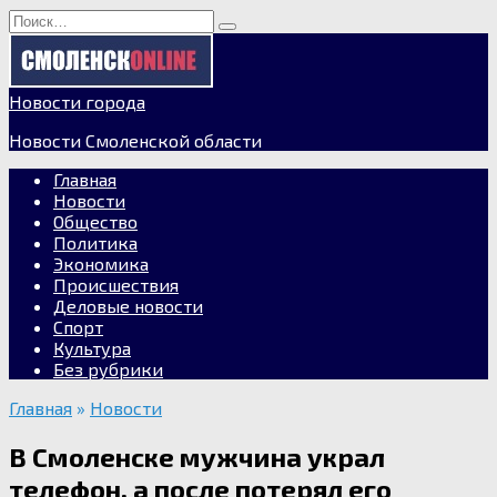
Перейти
Search
к
for:
содержанию
Новости города
Новости Смоленской области
Главная
Новости
Общество
Политика
Экономика
Происшествия
Деловые новости
Спорт
Культура
Без рубрики
Главная
»
Новости
В Смоленске мужчина украл
телефон, а после потерял его