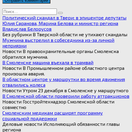
Search
for:
Политический скандал в Твери: в эпицентре депутаты
Юлия Саранова, Марина Белова и министр региона
Владислав Белорусов
Без рубрики В Тверской области не утихают скандалы
Мужчина выстрелил в собеседника из-за личной
неприязни
Новости В правоохранительные органы Смоленска
обратился мужчина.
В Смоленске машина въехала в трамвай
Новости В Промышленном районе областного центра
произошла авария.
В областном центре у маршрутки во время движения
отвалились колеса
Новости Утром 23 декабря в Смоленске у маршрутного
В Смоленской области проверили работу аттракционов
Новости Госстройтехнадзор Смоленской области
совместно
Смоленским медикам расширят программу
социальной поддержки
Деловые новости Исполняющий обязанности главы
региона