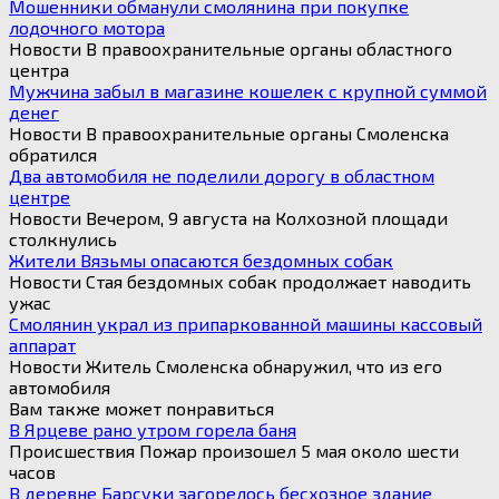
Мошенники обманули смолянина при покупке
лодочного мотора
Новости В правоохранительные органы областного
центра
Мужчина забыл в магазине кошелек с крупной суммой
денег
Новости В правоохранительные органы Смоленска
обратился
Два автомобиля не поделили дорогу в областном
центре
Новости Вечером, 9 августа на Колхозной площади
столкнулись
Жители Вязьмы опасаются бездомных собак
Новости Стая бездомных собак продолжает наводить
ужас
Смолянин украл из припаркованной машины кассовый
аппарат
Новости Житель Смоленска обнаружил, что из его
автомобиля
Вам также может понравиться
В Ярцеве рано утром горела баня
Происшествия Пожар произошел 5 мая около шести
часов
В деревне Барсуки загорелось бесхозное здание