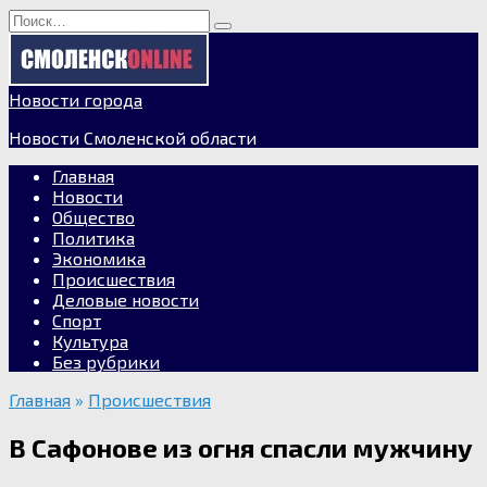
Перейти
Search
к
for:
содержанию
Новости города
Новости Смоленской области
Главная
Новости
Общество
Политика
Экономика
Происшествия
Деловые новости
Спорт
Культура
Без рубрики
Главная
»
Происшествия
В Сафонове из огня спасли мужчину