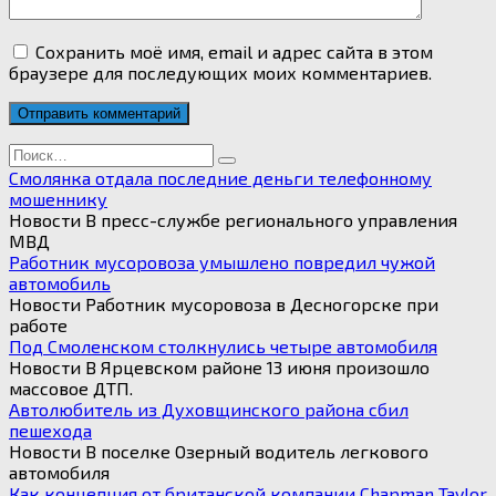
Сохранить моё имя, email и адрес сайта в этом
браузере для последующих моих комментариев.
Search
for:
Смолянка отдала последние деньги телефонному
мошеннику
Новости В пресс-службе регионального управления
МВД
Работник мусоровоза умышлено повредил чужой
автомобиль
Новости Работник мусоровоза в Десногорске при
работе
Под Смоленском столкнулись четыре автомобиля
Новости В Ярцевском районе 13 июня произошло
массовое ДТП.
Автолюбитель из Духовщинского района сбил
пешехода
Новости В поселке Озерный водитель легкового
автомобиля
Как концепция от британской компании Chapman Taylor