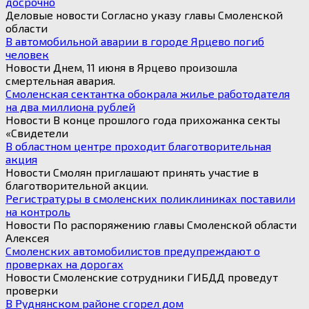
досрочно
Деловые новости Согласно указу главы Смоленской
области
В автомобильной аварии в городе Ярцево погиб
человек
Новости Днем, 11 июня в Ярцево произошла
смертельная авария.
Смоленская сектантка обокрала жилье работодателя
на два миллиона рублей
Новости В конце прошлого года прихожанка секты
«Свидетели
В областном центре проходит благотворительная
акция
Новости Смолян приглашают принять участие в
благотворительной акции.
Регистратуры в смоленских поликлиниках поставили
на контроль
Новости По распоряжению главы Смоленской области
Алексея
Смоленских автомобилистов предупреждают о
проверках на дорогах
Новости Смоленские сотрудники ГИБДД проведут
проверки
В Руднянском районе сгорел дом