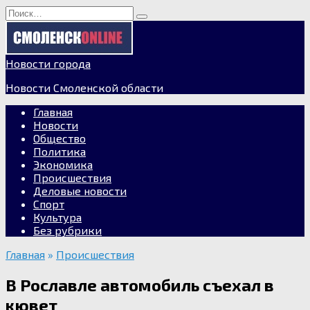
Перейти
Search
к
for:
содержанию
Новости города
Новости Смоленской области
Главная
Новости
Общество
Политика
Экономика
Происшествия
Деловые новости
Спорт
Культура
Без рубрики
Главная
»
Происшествия
В Рославле автомобиль съехал в
кювет