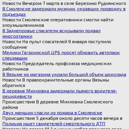
Новости Вечером 7 марта в селе Березино Руднянского
В Смоленске задержали мужчин, укравших проводку в
подъездах
Новости Смоленские оперативники смогли найти
злоумышленников
В Заднепровье спасатели вскрывали подвал
многоэтажки
Новости На пульт спасателей 9 января поступило
сообщение
Медики Гагаринской ЦРБ просят обновить автопарк
спецмашин
Новости Председатель профсоюза медицинских
работников
В Вязьме из магазина украли большой объем шоколада
Новости В правоохранительные органы Вязьмы
обратился
В деревне Михновка задержали пьяного водителя-
рецидивиста
Происшествия В деревне Михновка Смоленского
района
Двух женщин спасли из пожара в Смоленске
Происшествия 5 декабря около десяти часов вечера в
Полиция ищет свидетелей смертельного ДТП
Новости На трассе М-1 в конце ноября прошлого года