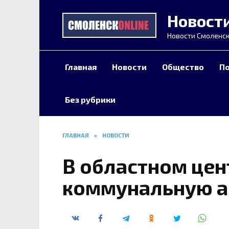
Перейти
Новост
к
содержанию
Новости Смоленск
Главная
Новости
Общество
П
Без рубрики
ГЛАВНАЯ
»
НОВОСТИ
В областном цен
коммунальную 