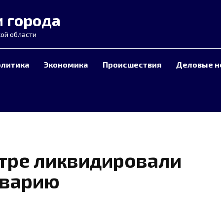
и города
ой области
олитика
Экономика
Происшествия
Деловые н
тре ликвидировали
аварию