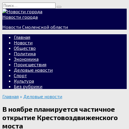
Перейти
Search
к
for:
содержанию
Новости города
Новости Смоленской области
Главная
Новости
Общество
Политика
Экономика
Происшествия
Деловые новости
Спорт
Культура
Без рубрики
Главная
»
Деловые новости
В ноябре планируется частичное
открытие Крестовоздвиженского
моста