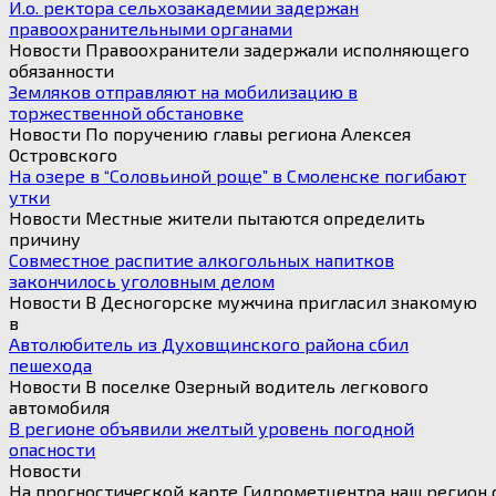
И.о. ректора сельхозакадемии задержан
правоохранительными органами
Новости Правоохранители задержали исполняющего
обязанности
Земляков отправляют на мобилизацию в
торжественной обстановке
Новости По поручению главы региона Алексея
Островского
На озере в “Соловьиной роще” в Смоленске погибают
утки
Новости Местные жители пытаются определить
причину
Совместное распитие алкогольных напитков
закончилось уголовным делом
Новости В Десногорске мужчина пригласил знакомую
в
Автолюбитель из Духовщинского района сбил
пешехода
Новости В поселке Озерный водитель легкового
автомобиля
В регионе объявили желтый уровень погодной
опасности
Новости
На прогностической карте Гидрометцентра наш регион о