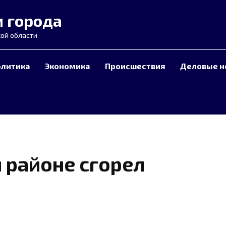
и города
ой области
олитика
Экономика
Происшествия
Деловые н
 районе сгорел