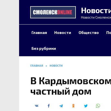
Перейти
Новост
к
содержанию
Новости Смоленск
Главная
Новости
Общество
П
Без рубрики
ГЛАВНАЯ
»
НОВОСТИ
В Кардымовском
частный дом