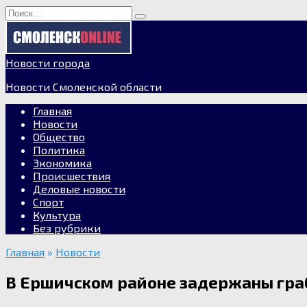
Перейти
Search
к
for:
содержанию
Новости города
Новости Смоленской области
Главная
Новости
Общество
Политика
Экономика
Происшествия
Деловые новости
Спорт
Культура
Без рубрики
Главная
»
Новости
В Ершичском районе задержаны гра