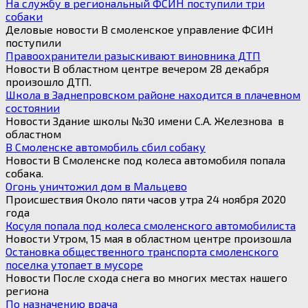
for:
На службу в региональный ФСИН поступили три
собаки
Деловые новости В смоленское управление ФСИН
поступили
Правоохранители разыскивают виновника ДТП
Новости В областном центре вечером 28 декабря
произошло ДТП.
Школа в Заднепровском районе находится в плачевном
состоянии
Новости Здание школы №30 имени С.А. Железнова в
областном
В Смоленске автомобиль сбил собаку
Новости В Смоленске под колеса автомобиля попала
собака.
Огонь уничтожил дом в Мальцево
Происшествия Около пяти часов утра 24 ноября 2020
года
Косуля попала под колеса смоленского автомобилиста
Новости Утром, 15 мая в областном центре произошла
Остановка общественного транспорта смоленского
поселка утопает в мусоре
Новости После схода снега во многих местах нашего
региона
По назначению врача