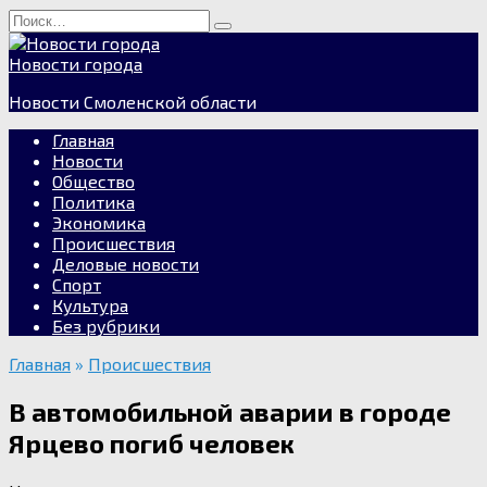
Перейти
Search
к
for:
содержанию
Новости города
Новости Смоленской области
Главная
Новости
Общество
Политика
Экономика
Происшествия
Деловые новости
Спорт
Культура
Без рубрики
Главная
»
Происшествия
В автомобильной аварии в городе
Ярцево погиб человек