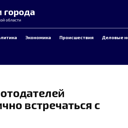
и города
ой области
олитика
Экономика
Происшествия
Деловые н
ботодателей
чно встречаться с