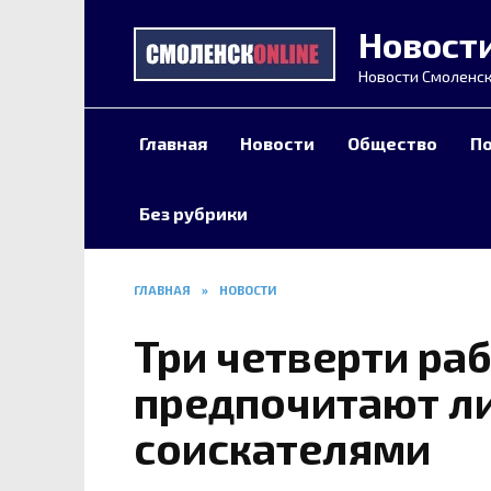
Перейти
Новост
к
содержанию
Новости Смоленск
Главная
Новости
Общество
П
Без рубрики
ГЛАВНАЯ
»
НОВОСТИ
Три четверти ра
предпочитают ли
соискателями