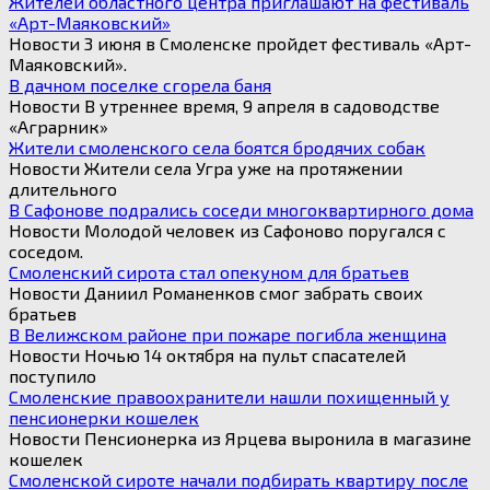
Жителей областного центра приглашают на фестиваль
«Арт-Маяковский»
Новости 3 июня в Смоленске пройдет фестиваль «Арт-
Маяковский».
В дачном поселке сгорела баня
Новости В утреннее время, 9 апреля в садоводстве
«Аграрник»
Жители смоленского села боятся бродячих собак
Новости Жители села Угра уже на протяжении
длительного
В Сафонове подрались соседи многоквартирного дома
Новости Молодой человек из Сафоново поругался с
соседом.
Смоленский сирота стал опекуном для братьев
Новости Даниил Романенков смог забрать своих
братьев
В Велижском районе при пожаре погибла женщина
Новости Ночью 14 октября на пульт спасателей
поступило
Смоленские правоохранители нашли похищенный у
пенсионерки кошелек
Новости Пенсионерка из Ярцева выронила в магазине
кошелек
Смоленской сироте начали подбирать квартиру после