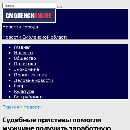
Перейти
Search
к
for:
содержанию
Новости города
Новости Смоленской области
Главная
Новости
Общество
Политика
Экономика
Происшествия
Деловые новости
Спорт
Культура
Без рубрики
Главная
»
Новости
Судебные приставы помогли
мужчине получить заработную