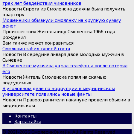
трех лет бездействия чиновников
Новости Сирота из Смоленска должна была получить
квартиру
Мошенники обманули смолянку на крупную сумму
денег
Происшествия Жительницу Смоленска 1966 года
рождения
Вам также может понравиться
Смолянин забил тяпкой гостя
Новости В середине января двое молодых мужчин в
Сычевке
В Смоленске мужчина украл телефон, а после потерял
его
Новости Житель Смоленска попал на скамью
подсудимых
В уголовном деле по коррупции в медицинском
университете появились новые факты
Новости Правоохранители накануне провели обыски в
медицинском
Контакты
Карта сайта
© 2021-2026 СмолеснкОнлайн, All Rights Reserved