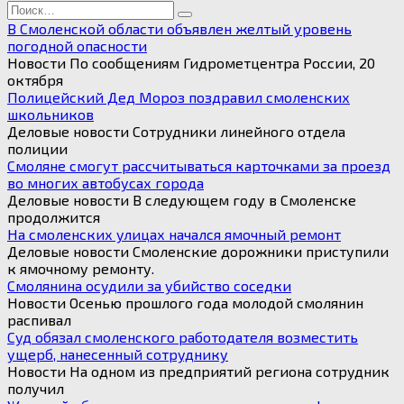
Search
for:
В Смоленской области объявлен желтый уровень
погодной опасности
Новости По сообщениям Гидрометцентра России, 20
октября
Полицейский Дед Мороз поздравил смоленских
школьников
Деловые новости Сотрудники линейного отдела
полиции
Смоляне смогут рассчитываться карточками за проезд
во многих автобусах города
Деловые новости В следующем году в Смоленске
продолжится
На смоленских улицах начался ямочный ремонт
Деловые новости Смоленские дорожники приступили
к ямочному ремонту.
Смолянина осудили за убийство соседки
Новости Осенью прошлого года молодой смолянин
распивал
Суд обязал смоленского работодателя возместить
ущерб, нанесенный сотруднику
Новости На одном из предприятий региона сотрудник
получил