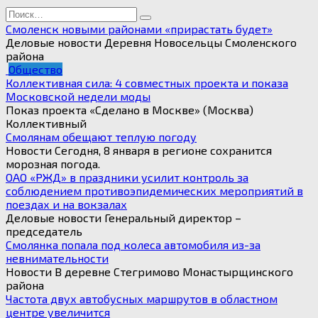
Search
for:
Смоленск новыми районами «прирастать будет»
Деловые новости Деревня Новосельцы Смоленского
района
Общество
Коллективная сила: 4 совместных проекта и показа
Московской недели моды
Показ проекта «Сделано в Москве» (Москва)
Коллективный
Смолянам обещают теплую погоду
Новости Сегодня, 8 января в регионе сохранится
морозная погода.
ОАО «РЖД» в праздники усилит контроль за
соблюдением противоэпидемических мероприятий в
поездах и на вокзалах
Деловые новости Генеральный директор –
председатель
Смолянка попала под колеса автомобиля из-за
невнимательности
Новости В деревне Стегримово Монастырщинского
района
Частота двух автобусных маршрутов в областном
центре увеличится