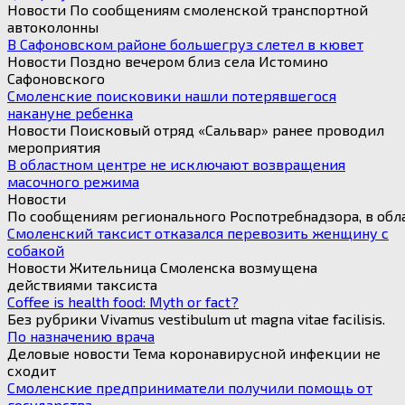
Новости По сообщениям смоленской транспортной
автоколонны
В Сафоновском районе большегруз слетел в кювет
Новости Поздно вечером близ села Истомино
Сафоновского
Смоленские поисковики нашли потерявшегося
накануне ребенка
Новости Поисковый отряд «Сальвар» ранее проводил
мероприятия
В областном центре не исключают возвращения
масочного режима
Новости
По сообщениям регионального Роспотребнадзора, в обла
Смоленский таксист отказался перевозить женщину с
собакой
Новости Жительница Смоленска возмущена
действиями таксиста
Coffee is health food: Myth or fact?
Без рубрики Vivamus vestibulum ut magna vitae facilisis.
По назначению врача
Деловые новости Тема коронавирусной инфекции не
сходит
Смоленские предприниматели получили помощь от
государства