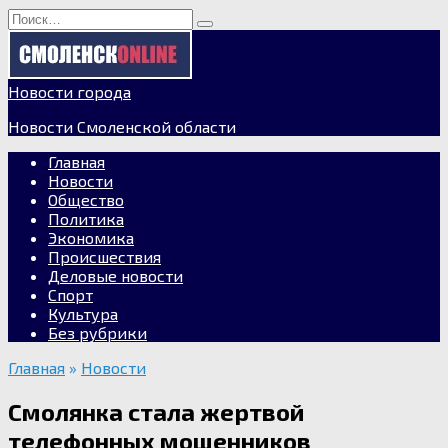
Перейти
Search
к
for:
содержанию
Новости города
Новости Смоленской области
Главная
Новости
Общество
Политика
Экономика
Происшествия
Деловые новости
Спорт
Культура
Без рубрики
Главная
»
Новости
Смолянка стала жертвой
телефонных мошенников