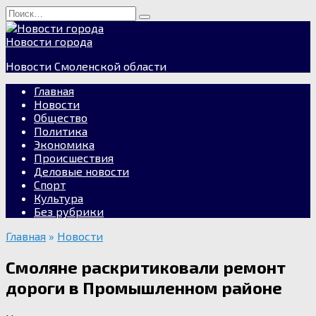
Перейти
Search
к
for:
содержанию
Новости города
Новости Смоленской области
Главная
Новости
Общество
Политика
Экономика
Происшествия
Деловые новости
Спорт
Культура
Без рубрики
Главная
»
Новости
Смоляне раскритиковали ремонт
дороги в Промышленном районе