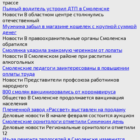
трассе
Пьяный водитель устроил ДТП в Смоленске
Новости В областном центре столкнулись
отечественный
Мужчина забыл в магазине кошелек с крупной суммой
денег
Новости В правоохранительные органы Смоленска
обратился
Смолянка ударила знакомую черенком от лопаты
Новости В Смоленском районе при распитии
алкогольных
Смоленские педагоги заинтересованы в повышении
оплаты труда
Новости Представители профсоюза работников
народного
800 смолян вакцинировались от коронавируса
Общество В Смоленске продолжается вакцинация
населения
Племенной завод «Рассвет» выставлен на продажу
Деловые новости В начале февраля состоится аукцион
Смоленские орнитологи отметили Синичкин день
Деловые новости Региональные орнитологи отметили
12
Из-за ремонта теплосетей в Смоленске изменится