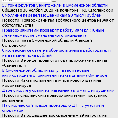
for:
57 тонн фруктов уничтожили в Смоленской области
Общество 30 ноября 2020 на полигоне ТКО Смоленской
Смолянин перевел мошенникам 90 тысяч рублей
Новости Правоохранители областного центра изучают
обстоятельства
Правоохранители проверят работу лагеря «Юный
Ленинец» после скандального инцидента
Новости Глава Смоленской области Алексей
Островский
Смоленская сектантка обокрала жилье работодателя
на два миллиона рублей
Новости В конце прошлого года прихожанка секты
«Свидетели
В Смоленской области могут ввести новые
антиковидные ограничения из-за штамма Омикрон
Новости Из-за появления в мире нового штамма
коронавируса
Двое смолян украли из магазина автомат с игрушками
Новости Смоленским правоохранителям поступило
заявление
На смоленской трассе произошло ДТП с участием
спорткара
Новости В прошедшее воскресение – 29 августа, на