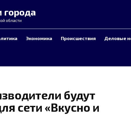
и города
ой области
олитика
Экономика
Происшествия
Деловые н
зводители будут
ля сети «Вкусно и