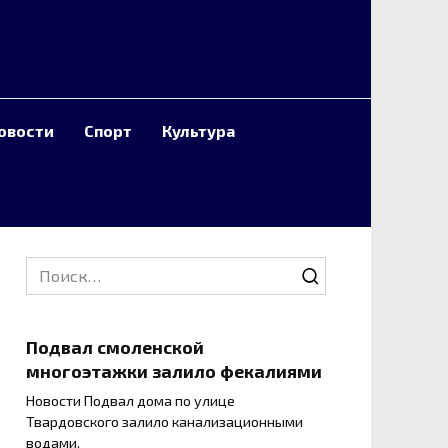
овости
Спорт
Культура
Search
for:
Подвал смоленской
многоэтажки залило фекалиями
Новости Подвал дома по улице
Твардовского залило канализационными
водами.