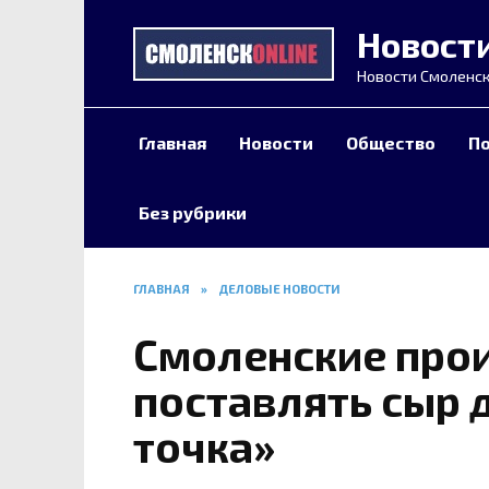
Перейти
Новост
к
содержанию
Новости Смоленск
Главная
Новости
Общество
П
Без рубрики
ГЛАВНАЯ
»
ДЕЛОВЫЕ НОВОСТИ
Смоленские прои
поставлять сыр д
точка»