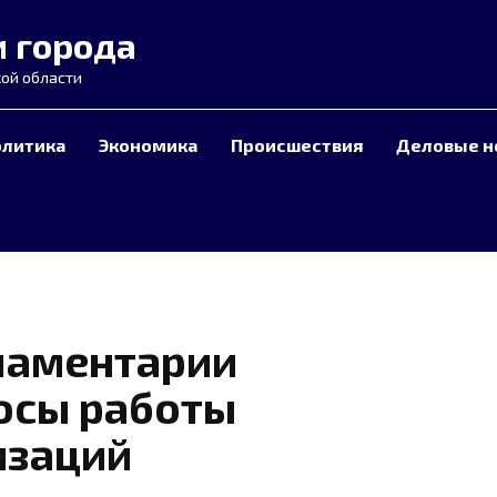
и города
ой области
олитика
Экономика
Происшествия
Деловые н
ламентарии
осы работы
изаций