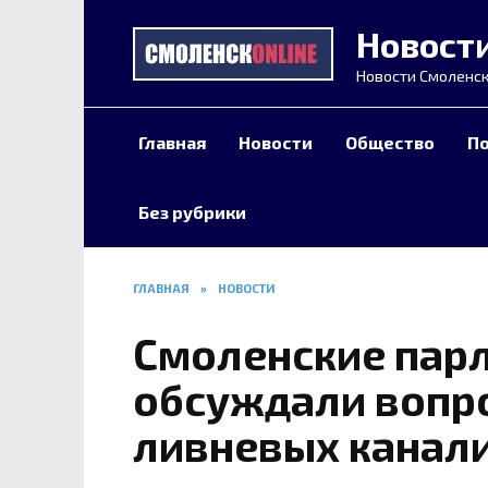
Перейти
Новост
к
содержанию
Новости Смоленск
Главная
Новости
Общество
П
Без рубрики
ГЛАВНАЯ
»
НОВОСТИ
Смоленские пар
обсуждали вопр
ливневых канал