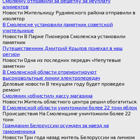
Смолянку отправили за решетку за неуплату
алиментов
Новости Жительницу Руднянского района отправили в
изолятор
В Смоленске установили памятник советской
учительнице
Новости В Парке Пионеров Смоленска установили
памятник
Путешественник Дмитрий Крылов приехал в наш
регион
Новости Одна из последних передач «Непутевые
заметки»
В Смоленской области отремонтируют
высоковольтные линии электропередач
Деловые новости В текущем году будет проведен
ремонт
Смолянин «обчистил» кассу магазина
Новости Житель областного центра решил обогатиться.
В Смоленской области уничтожили более 22 тонн яблок
Происшествия На Смоленщине уничтожили более 22
тонн
Гражданин Белоруссии осужден за наезд на
таможенника
Новости Три года назад житель Белоруссии на личном