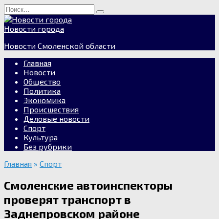
Перейти
Search
к
for:
содержанию
Новости города
Новости Смоленской области
Главная
Новости
Общество
Политика
Экономика
Происшествия
Деловые новости
Спорт
Культура
Без рубрики
Главная
»
Спорт
Смоленские автоинспекторы
проверят транспорт в
Заднепровском районе