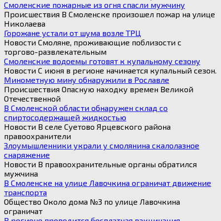
Смоленские пожарные из огня спасли мужчину
Происшествия В Смоленске произошел пожар на улице
Николаева
Горожане устали от шума возле ТРЦ
Новости Смоляне, проживающие поблизости с
торгово-развлекательным
Смоленские водоемы готовят к купальному сезону
Новости С июня в регионе начинается купальный сезон.
Минометную мину обнаружили в Рославле
Происшествия Опасную находку времен Великой
Отечественной
В Смоленской области обнаружен склад со
спиртосодержащей жидкостью
Новости В селе Суетово Ярцевского района
правоохранители
Злоумышленники украли у смолянина скалолазное
снаряжение
Новости В правоохранительные органы обратился
мужчина
В Смоленске на улице Лавочкина ограничат движение
транспорта
Общество Около дома №3 по улице Лавочкина
ограничат
В регионе проводится бесплатная вакцинация