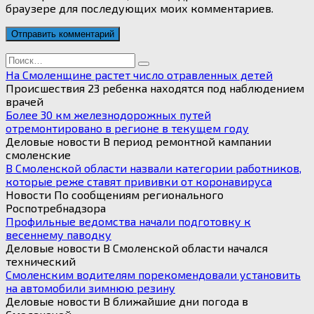
браузере для последующих моих комментариев.
Search
for:
На Смоленщине растет число отравленных детей
Происшествия 23 ребенка находятся под наблюдением
врачей
Более 30 км железнодорожных путей
отремонтировано в регионе в текущем году
Деловые новости В период ремонтной кампании
смоленские
В Смоленской области назвали категории работников,
которые реже ставят прививки от коронавируса
Новости По сообщениям регионального
Роспотребнадзора
Профильные ведомства начали подготовку к
весеннему паводку
Деловые новости В Смоленской области начался
технический
Смоленским водителям порекомендовали установить
на автомобили зимнюю резину
Деловые новости В ближайшие дни погода в