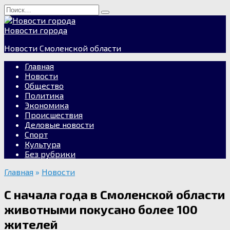
Перейти
Search
к
for:
содержанию
Новости города
Новости Смоленской области
Главная
Новости
Общество
Политика
Экономика
Происшествия
Деловые новости
Спорт
Культура
Без рубрики
Главная
»
Новости
С начала года в Смоленской области
животными покусано более 100
жителей