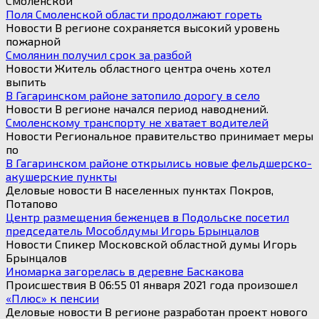
Смоленской
Поля Смоленской области продолжают гореть
Новости В регионе сохраняется высокий уровень
пожарной
Смолянин получил срок за разбой
Новости Житель областного центра очень хотел
выпить
В Гагаринском районе затопило дорогу в село
Новости В регионе начался период наводнений.
Смоленскому транспорту не хватает водителей
Новости Региональное правительство принимает меры
по
В Гагаринском районе открылись новые фельдшерско-
акушерские пункты
Деловые новости В населенных пунктах Покров,
Потапово
Центр размещения беженцев в Подольске посетил
председатель Мособлдумы Игорь Брынцалов
Новости Спикер Московской областной думы Игорь
Брынцалов
Иномарка загорелась в деревне Баскакова
Происшествия В 06:55 01 января 2021 года произошел
«Плюс» к пенсии
Деловые новости В регионе разработан проект нового