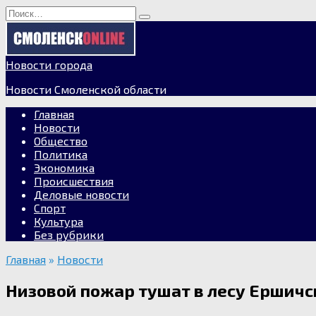
Перейти
Search
к
for:
содержанию
Новости города
Новости Смоленской области
Главная
Новости
Общество
Политика
Экономика
Происшествия
Деловые новости
Спорт
Культура
Без рубрики
Главная
»
Новости
Низовой пожар тушат в лесу Ершичс