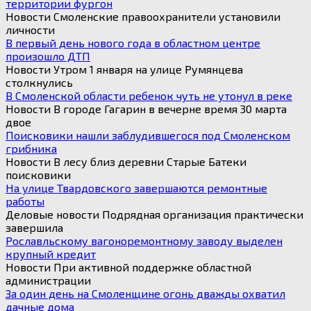
территории фургон
Новости Смоленские правоохранители установили
личности
В первый день нового года в областном центре
произошло ДТП
Новости Утром 1 января на улице Румянцева
столкнулись
В Смоленской области ребенок чуть не утонул в реке
Новости В городе Гагарин в вечерне время 30 марта
двое
Поисковики нашли заблудившегося под Смоленском
грибника
Новости В лесу близ деревни Старые Батеки
поисковики
На улице Твардовского завершаются ремонтные
работы
Деловые новости Подрядная организация практически
завершила
Рославльскому вагоноремонтному заводу выделен
крупный кредит
Новости При активной поддержке областной
администрации
За один день на Смоленщине огонь дважды охватил
дачные дома