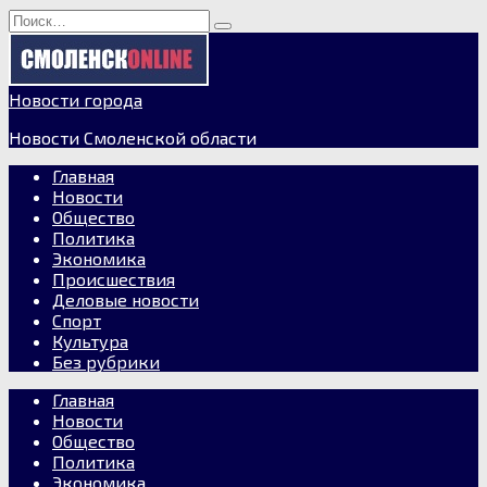
Перейти
Search
к
for:
содержанию
Новости города
Новости Смоленской области
Главная
Новости
Общество
Политика
Экономика
Происшествия
Деловые новости
Спорт
Культура
Без рубрики
Главная
Новости
Общество
Политика
Экономика