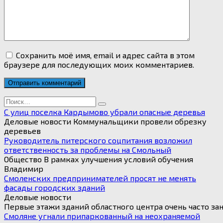
Сохранить моё имя, email и адрес сайта в этом
браузере для последующих моих комментариев.
Search
for:
С улиц поселка Кардымово убрали опасные деревья
Деловые новости Коммунальщики провели обрезку
деревьев
Руководитель питерского соцпитания возложил
ответственность за проблемы на Смольный
Общество В рамках улучшения условий обучения
Владимир
Смоленских предпринимателей просят не менять
фасады городских зданий
Деловые новости
Первые этажи зданий областного центра очень часто за
Смоляне угнали припаркованный на неохраняемой