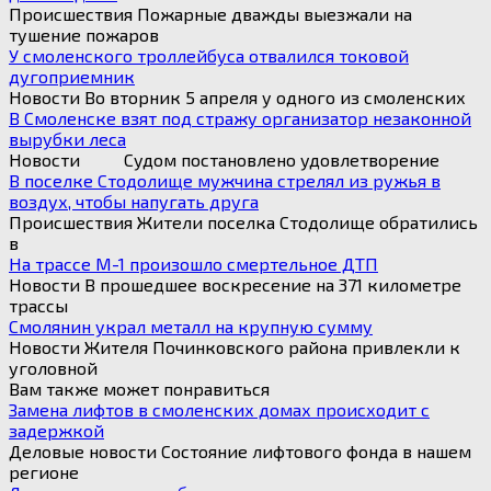
Происшествия Пожарные дважды выезжали на
тушение пожаров
У смоленского троллейбуса отвалился токовой
дугоприемник
Новости Во вторник 5 апреля у одного из смоленских
В Смоленске взят под стражу организатор незаконной
вырубки леса
Новости Судом постановлено удовлетворение
В поселке Стодолище мужчина стрелял из ружья в
воздух, чтобы напугать друга
Происшествия Жители поселка Стодолище обратились
в
На трассе М-1 произошло смертельное ДТП
Новости В прошедшее воскресение на 371 километре
трассы
Смолянин украл металл на крупную сумму
Новости Жителя Починковского района привлекли к
уголовной
Вам также может понравиться
Замена лифтов в смоленских домах происходит с
задержкой
Деловые новости Состояние лифтового фонда в нашем
регионе