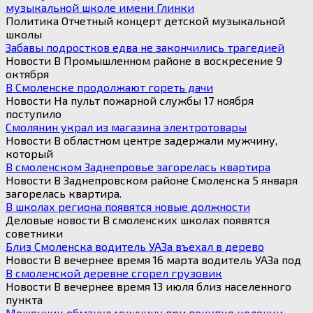
музыкальной школе имени Глинки
Политика Отчетный концерт детской музыкальной
школы
Забавы подростков едва не закончились трагедией
Новости В Промышленном районе в воскресение 9
октября
В Смоленске продолжают гореть дачи
Новости На пульт пожарной службы 17 ноября
поступило
Смолянин украл из магазина электротовары
Новости В областном центре задержали мужчину,
который
В смоленском Заднепровье загорелась квартира
Новости В Заднепровском районе Смоленска 5 января
загорелась квартира.
В школах региона появятся новые должности
Деловые новости В смоленских школах появятся
советники
Близ Смоленска водитель УАЗа въехал в дерево
Новости В вечернее время 16 марта водитель УАЗа под
В смоленской деревне сгорел грузовик
Новости В вечернее время 13 июля близ населенного
пункта
Мошенник обманул мужчину при покупке колонки