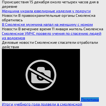
Происшествия 15 декабря около четырех часов дня в
деревне
Женщина украла ювелирные изделия у подруги
Новости В правоохранительные органы Смоленска
обратилась
В Смоленске мужчина напал на женщину с ножом
Новости В вечернее время 11 января житель Смоленска
Смоленское УМЧС провело учения по спасению людей
из водоемов
Деловые новости Смоленские спасатели отработали
действия
Политика
Итоги учебного года подвели в смоленской