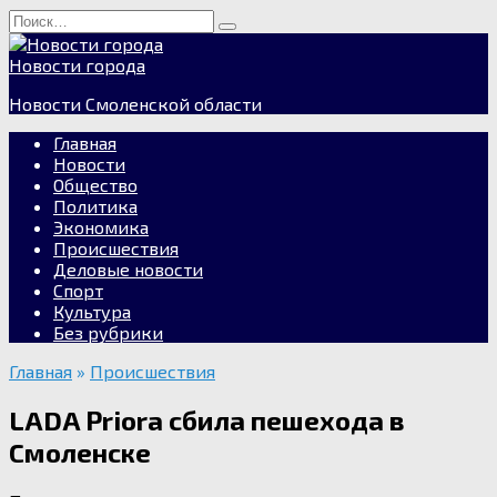
Перейти
Search
к
for:
содержанию
Новости города
Новости Смоленской области
Главная
Новости
Общество
Политика
Экономика
Происшествия
Деловые новости
Спорт
Культура
Без рубрики
Главная
»
Происшествия
LADA Priora сбила пешехода в
Смоленске