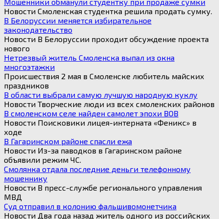
Мошенники обманули студентку при продаже сумки
Новости Смоленская студентка решила продать сумку.
В Белоруссии меняется избирательное
законодательство
Новости В Белоруссии проходит обсуждение проекта
нового
Нетрезвый житель Смоленска выпал из окна
многоэтажки
Происшествия 2 мая в Смоленске любитель майских
праздников
В области выбрали самую лучшую народную куклу
Новости Творческие люди из всех смоленских районов
В смоленском селе найден самолет эпохи ВОВ
Новости Поисковики лицея-интерната «Феникс» в
ходе
В Гагаринском районе спасли ежа
Новости Из-за паводков в Гагаринском районе
объявили режим ЧС.
Смолянка отдала последние деньги телефонному
мошеннику
Новости В пресс-службе регионального управления
МВД
Суд отправил в колонию фальшивомонетчика
Новости Два года назад житель одного из российских