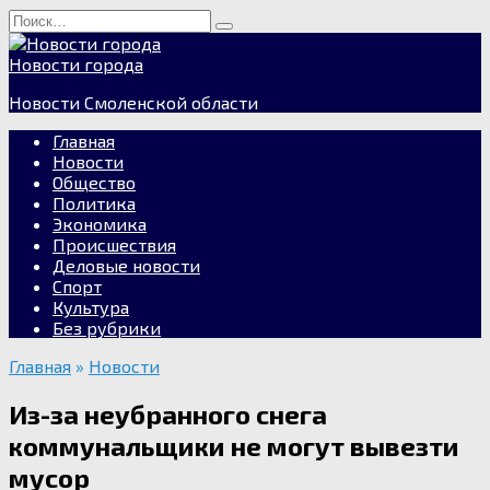
Перейти
Search
к
for:
содержанию
Новости города
Новости Смоленской области
Главная
Новости
Общество
Политика
Экономика
Происшествия
Деловые новости
Спорт
Культура
Без рубрики
Главная
»
Новости
Из-за неубранного снега
коммунальщики не могут вывезти
мусор