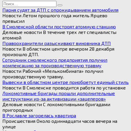
Search
for:
Парня судят за ДТП с опрокидыванием автомобиля
Новости Летом прошлого года житель Ярцево
превысил
В Смоленской области построят атомную станцию
Деловые новости В течение трех лет специалисты
атомной
Правоохранители разыскивают виновника ДТП
Новости В областном центре вечером 28 декабря
произошло ДТП.
Сотрудник смоленского предприятия получил
компенсацию за производственную травму
Новости Рабочий «Мелькомбината» получил
производственную травму.
Вывески в областном центре приобретут единый стиль
Новости В Смоленске проводится работа по установке
Локомотивные бригады прошли дополнительные
инструктажи из-за активизации «зацеперов»
Деловые новости С локомотивными бригадами
пригородных
В Рославле загорелась квартира
Происшествия Около одиннадцати часов вечера на
улице