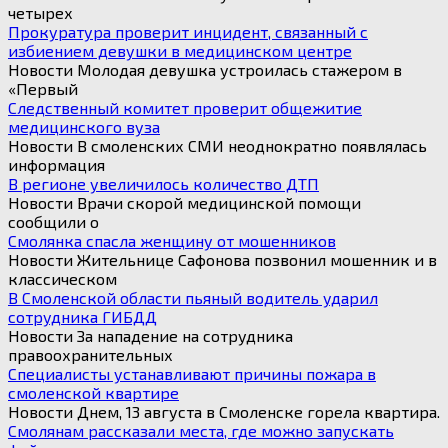
четырех
Прокуратура проверит инцидент, связанный с
избиением девушки в медицинском центре
Новости Молодая девушка устроилась стажером в
«Первый
Следственный комитет проверит общежитие
медицинского вуза
Новости В смоленских СМИ неоднократно появлялась
информация
В регионе увеличилось количество ДТП
Новости Врачи скорой медицинской помощи
сообщили о
Смолянка спасла женщину от мошенников
Новости Жительнице Сафонова позвонил мошенник и в
классическом
В Смоленской области пьяный водитель ударил
сотрудника ГИБДД
Новости За нападение на сотрудника
правоохранительных
Специалисты устанавливают причины пожара в
смоленской квартире
Новости Днем, 13 августа в Смоленске горела квартира.
Смолянам рассказали места, где можно запускать