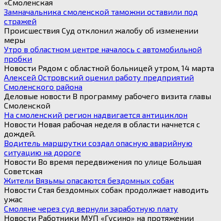
«Смоленская
Замначальника смоленской таможни оставили под
стражей
Происшествия Суд отклонил жалобу об изменении
меры
Утро в областном центре началось с автомобильной
пробки
Новости Рядом с областной больницей утром, 14 марта
Алексей Островский оценил работу предприятий
Смоленского района
Деловые новости В программу рабочего визита главы
Смоленской
На смоленский регион надвигается антициклон
Новости Новая рабочая неделя в области начнется с
дождей.
Водитель маршрутки создал опасную аварийную
ситуацию на дороге
Новости Во время передвижения по улице Большая
Советская
Жители Вязьмы опасаются бездомных собак
Новости Стая бездомных собак продолжает наводить
ужас
Смоляне через суд вернули заработную плату
Новости Работники МУП «Гусино» на протяжении