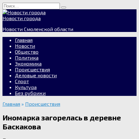
Перейти
Search
к
for:
содержанию
Новости города
Новости Смоленской области
Главная
Новости
Общество
Политика
Экономика
Происшествия
Деловые новости
Спорт
Культура
Без рубрики
Главная
»
Происшествия
Иномарка загорелась в деревне
Баскакова