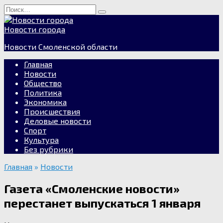
Перейти
Search
к
for:
содержанию
Новости города
Новости Смоленской области
Главная
Новости
Общество
Политика
Экономика
Происшествия
Деловые новости
Спорт
Культура
Без рубрики
Главная
»
Новости
Газета «Смоленские новости»
перестанет выпускаться 1 января