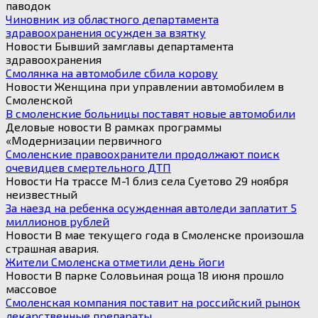
паводок
Чиновник из областного департамента
здравоохранения осужден за взятку
Новости Бывший замглавы департамента
здравоохранения
Смолянка на автомобиле сбила корову
Новости Женщина при управлении автомобилем в
Смоленской
В смоленские больницы поставят новые автомобили
Деловые новости В рамках программы
«Модернизации первичного
Смоленские правоохранители продолжают поиск
очевидцев смертельного ДТП
Новости На трассе М-1 близ села Суетово 29 ноября
неизвестный
За наезд на ребенка осужденная автоледи заплатит 5
миллионов рублей
Новости В мае текущего года в Смоленске произошла
страшная авария.
Жители Смоленска отметили день йоги
Новости В парке Соловьиная роща 18 июня прошло
массовое
Смоленская компания поставит на российский рынок
лекарственные препараты