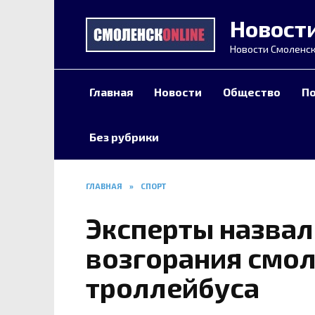
Перейти
Новост
к
содержанию
Новости Смоленск
Главная
Новости
Общество
П
Без рубрики
ГЛАВНАЯ
»
СПОРТ
Эксперты назвал
возгорания смо
троллейбуса