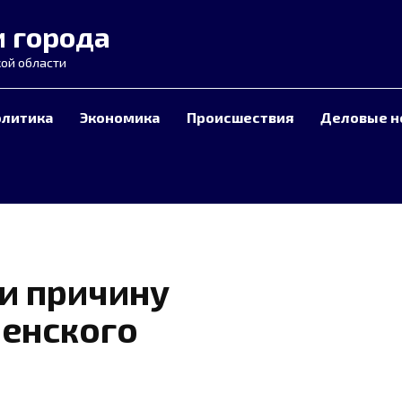
и города
ой области
олитика
Экономика
Происшествия
Деловые н
и причину
ленского