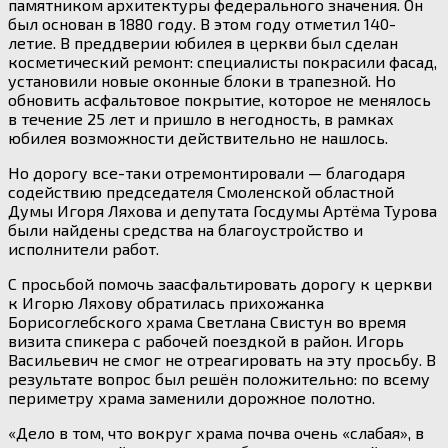
памятником архитектуры федерального значения. Он
был основан в 1880 году. В этом году отметил 140-
летие. В преддверии юбилея в церкви был сделан
косметический ремонт: специалисты покрасили фасад,
установили новые оконные блоки в трапезной. Но
обновить асфальтовое покрытие, которое не менялось
в течение 25 лет и пришло в негодность, в рамках
юбилея возможности действительно не нашлось.
Но дорогу все-таки отремонтировали — благодаря
содействию председателя Смоленской областной
Думы Игоря Ляхова и депутата Госдумы Артёма Турова
были найдены средства на благоустройство и
исполнители работ.
С просьбой помочь заасфальтировать дорогу к церкви
к Игорю Ляхову обратилась прихожанка
Борисоглебского храма Светлана Свистун во время
визита спикера с рабочей поездкой в район. Игорь
Васильевич не смог не отреагировать на эту просьбу. В
результате вопрос был решён положительно: по всему
периметру храма заменили дорожное полотно.
«Дело в том, что вокруг храма почва очень «слабая», в