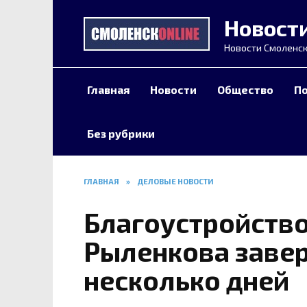
Перейти
Новост
к
содержанию
Новости Смоленск
Главная
Новости
Общество
П
Без рубрики
ГЛАВНАЯ
»
ДЕЛОВЫЕ НОВОСТИ
Благоустройство
Рыленкова заве
несколько дней