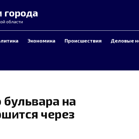
и города
ой области
олитика
Экономика
Происшествия
Деловые н
 бульвара на
ршится через